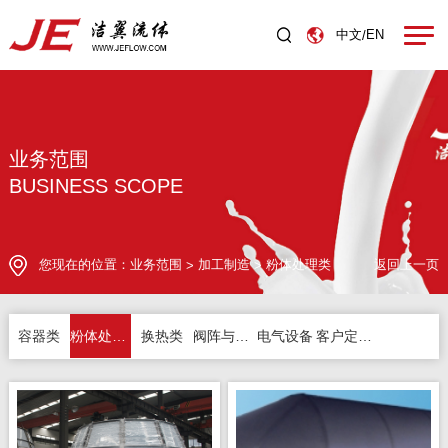
中文
EN
/
业务范围
BUSINESS SCOPE
您现在的位置：
业务范围
加工制造
粉体处理类
返回上一页
>
>
容器类
粉体处理类
换热类
阀阵与分配盘
电气设备
客户定制产品