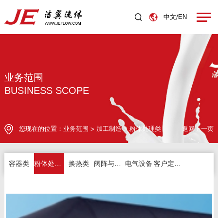
中文
EN
/
业务范围
BUSINESS SCOPE
您现在的位置：
业务范围
加工制造
粉体处理类
返回上一页
>
>
容器类
粉体处理类
换热类
阀阵与分配盘
电气设备
客户定制产品