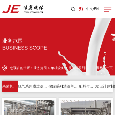
中文
EN
/
业务范围
BUSINESS SCOPE
您现在的位置：
业务范围
单机设备
杀菌机系列
返回上一页
>
>
杀菌机系列
脱气系列
膜过滤系列
储罐系列
清洗单元系列
配料与其它
3D设计