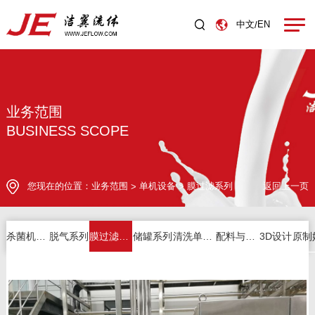
中文
EN
/
业务范围
BUSINESS SCOPE
您现在的位置：
业务范围
单机设备
膜过滤系列
返回上一页
>
>
杀菌机系列
脱气系列
膜过滤系列
储罐系列
清洗单元系列
配料与其它
3D设计